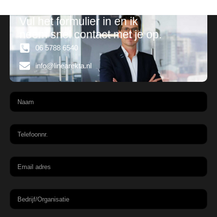
Vul het formulier in en ik
neem snel contact met je op.
06 5788 6540
info@linearekta.nl