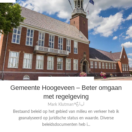
FYSIEKE LEEFOMGEVING
,
JURIDISCH
Gemeente Hoogeveen – Beter omgaan
met regelgeving
0
Mark Klutman
Bestaand beleid op het gebied van milieu en verkeer heb ik
geanalyseerd op juridische status en waarde. Diverse
beleidsdocumenten heb i...
CONTINUE READING