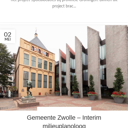
het project Spoedlocaties bij provincie Groningen. Binnen dit
project brac...
CONTINUE READING
02
MEI
FYSIEKE LEEFOMGEVING
,
JURIDISCH
Gemeente Zwolle – Interim
milieuplanoloog