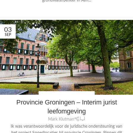
grondwaterbeheer in Alm...
CONTINUE READING
03
SEP
FYSIEKE LEEFOMGEVING
,
JURIDISCH
Provincie Groningen – Interim jurist
leefomgeving
0
Mark Klutman
Ik was verantwoordelijk voor de juridische ondersteuning van