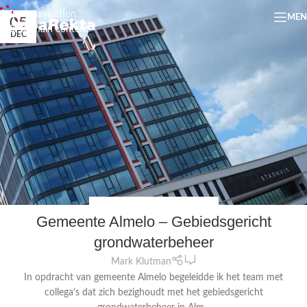
Skip to navigation
ME
05
Skip to main content
DEC
FYSIEKE LEEFOMGEVING
,
JURIDISCH
Gemeente Almelo – Gebiedsgericht
grondwaterbeheer
0
Mark Klutman
In opdracht van gemeente Almelo begeleidde ik het team met
collega’s dat zich bezighoudt met het gebiedsgericht