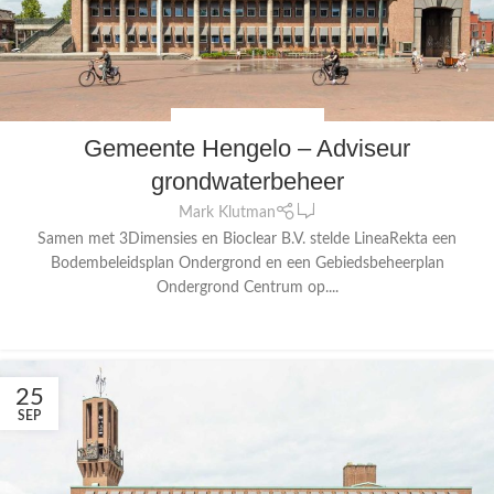
CONSULTANCY
,
JURIDISCH
Gemeente Hengelo – Adviseur
grondwaterbeheer
0
Mark Klutman
Samen met 3Dimensies en Bioclear B.V. stelde LineaRekta een
Bodembeleidsplan Ondergrond en een Gebiedsbeheerplan
Ondergrond Centrum op....
CONTINUE READING
25
SEP